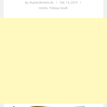
By
thailandtickets.de
/
Okt. 14, 2019
/
Hotels
,
Pattaya South