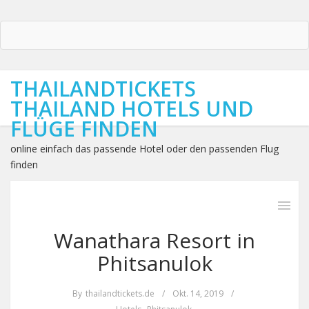
THAILANDTICKETS
THAILAND HOTELS UND
FLÜGE FINDEN
online einfach das passende Hotel oder den passenden Flug
finden
Wanathara Resort in
Phitsanulok
By
thailandtickets.de
/
Okt. 14, 2019
/