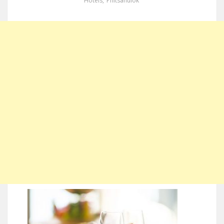
Hotels
,
Phitsanulok