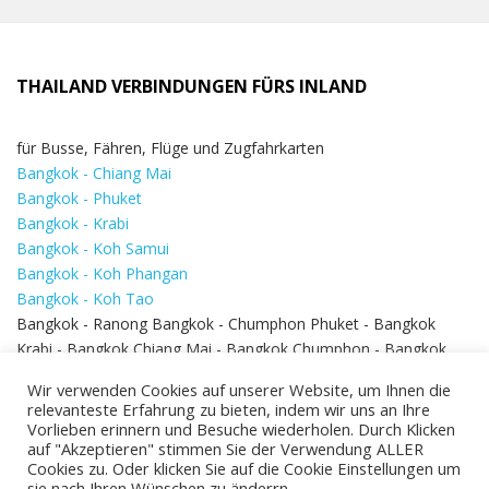
THAILAND VERBINDUNGEN FÜRS INLAND
für Busse, Fähren, Flüge und Zugfahrkarten
Bangkok - Chiang Mai
Bangkok - Phuket
Bangkok - Krabi
Bangkok - Koh Samui
Bangkok - Koh Phangan
Bangkok - Koh Tao
Bangkok - Ranong Bangkok - Chumphon Phuket - Bangkok
Krabi - Bangkok Chiang Mai - Bangkok Chumphon - Bangkok
Koh Samui - Koh Phi Phi
Bangkok - Pattaya
Wir verwenden Cookies auf unserer Website, um Ihnen die
Bangkok - Hua Hin
relevanteste Erfahrung zu bieten, indem wir uns an Ihre
Vorlieben erinnern und Besuche wiederholen. Durch Klicken
auf "Akzeptieren" stimmen Sie der Verwendung ALLER
Cookies zu. Oder klicken Sie auf die Cookie Einstellungen um
sie nach Ihren Wünschen zu änderrn