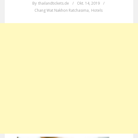
By
thailandtickets.de
/
Okt. 14, 2019
/
Chang Wat Nakhon Ratchasima
,
Hotels