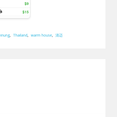
inung
,
Thailand
,
warm house
,
清迈