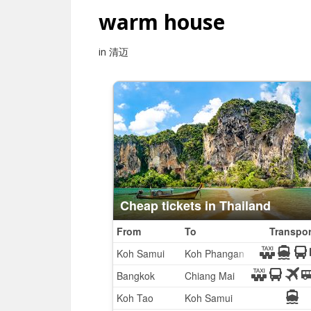
warm house
in 清迈