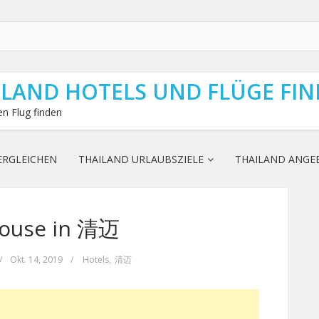
ILAND HOTELS UND FLÜGE FI
n Flug finden
ERGLEICHEN
THAILAND URLAUBSZIELE
THAILAND ANGE
ouse in 清迈
/
Okt. 14, 2019
/
Hotels
,
清迈