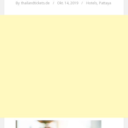
By
thailandtickets.de
/
Okt. 14, 2019
/
Hotels
,
Pattaya