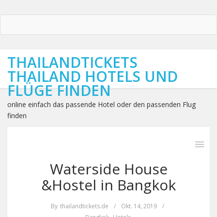
THAILANDTICKETS
THAILAND HOTELS UND
FLÜGE FINDEN
online einfach das passende Hotel oder den passenden Flug
finden
Waterside House
&Hostel in Bangkok
By
thailandtickets.de
/
Okt. 14, 2019
/