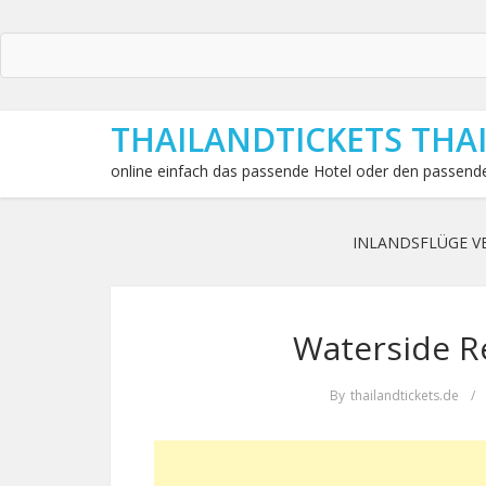
THAILANDTICKETS THA
online einfach das passende Hotel oder den passende
INLANDSFLÜGE V
Waterside Re
By
thailandtickets.de
/