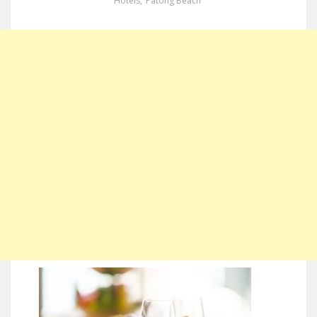
Hotels
,
Patong Beach