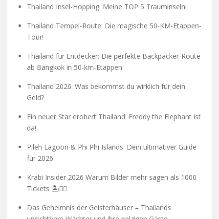
Thailand Insel-Hopping: Meine TOP 5 Trauminseln!
Thailand Tempel-Route: Die magische 50-KM-Etappen-
Tour!
Thailand für Entdecker: Die perfekte Backpacker-Route
ab Bangkok in 50-km-Etappen
Thailand 2026: Was bekommst du wirklich für dein
Geld?
Ein neuer Star erobert Thailand: Freddy the Elephant ist
da!
Pileh Lagoon & Phi Phi Islands: Dein ultimativer Guide
für 2026
Krabi Insider 2026 Warum Bilder mehr sagen als 1000
Tickets 🏝️🧗‍♂️
Das Geheimnis der Geisterhäuser – Thailands
unsichtbare Wächter und ihre pelzigen Gäste