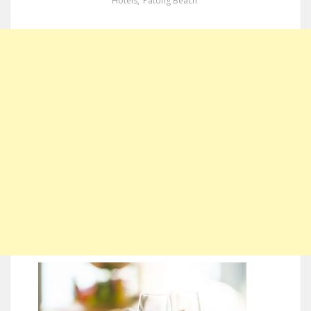
Hotels
,
Patong Beach