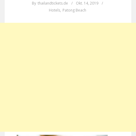
By
thailandtickets.de
/
Okt. 14, 2019
/
Hotels
,
Patong Beach