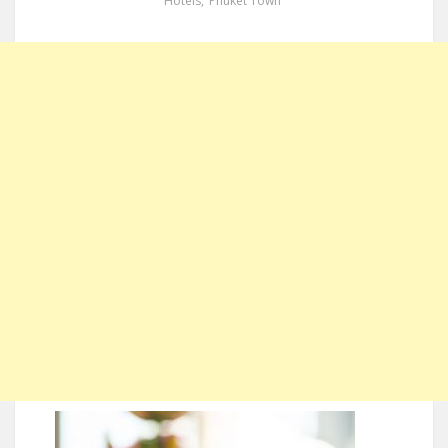
Hotels
,
Phuket Town