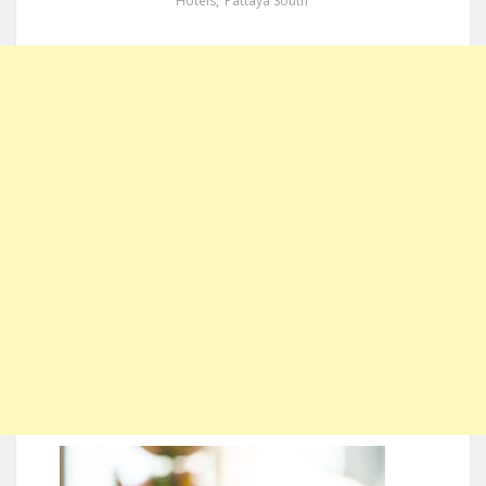
Hotels
,
Pattaya South