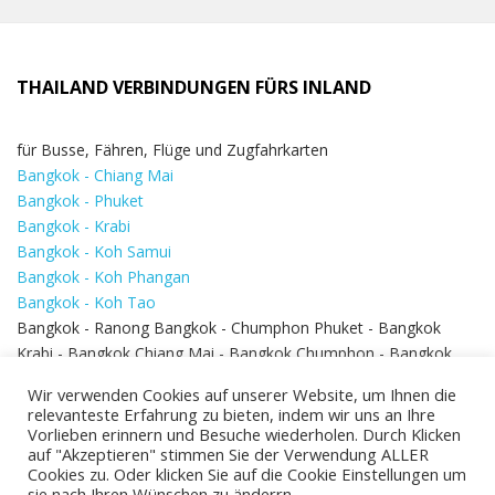
THAILAND VERBINDUNGEN FÜRS INLAND
für Busse, Fähren, Flüge und Zugfahrkarten
Bangkok - Chiang Mai
Bangkok - Phuket
Bangkok - Krabi
Bangkok - Koh Samui
Bangkok - Koh Phangan
Bangkok - Koh Tao
Bangkok - Ranong Bangkok - Chumphon Phuket - Bangkok
Krabi - Bangkok Chiang Mai - Bangkok Chumphon - Bangkok
Koh Samui - Koh Phi Phi
Bangkok - Pattaya
Wir verwenden Cookies auf unserer Website, um Ihnen die
Bangkok - Hua Hin
relevanteste Erfahrung zu bieten, indem wir uns an Ihre
Vorlieben erinnern und Besuche wiederholen. Durch Klicken
auf "Akzeptieren" stimmen Sie der Verwendung ALLER
Cookies zu. Oder klicken Sie auf die Cookie Einstellungen um
sie nach Ihren Wünschen zu änderrn