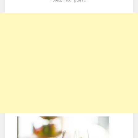
Hotels
,
Patong Beach