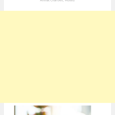
Amnat Charoen
,
Hotels