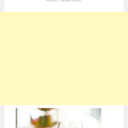
Hotels
,
Pattaya South