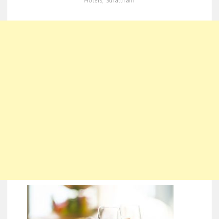
Hotels
,
Suratthani