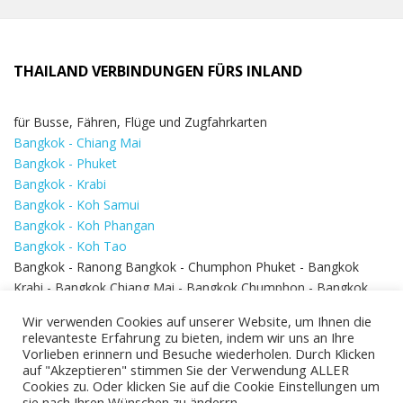
THAILAND VERBINDUNGEN FÜRS INLAND
für Busse, Fähren, Flüge und Zugfahrkarten
Bangkok - Chiang Mai
Bangkok - Phuket
Bangkok - Krabi
Bangkok - Koh Samui
Bangkok - Koh Phangan
Bangkok - Koh Tao
Bangkok - Ranong Bangkok - Chumphon Phuket - Bangkok
Krabi - Bangkok Chiang Mai - Bangkok Chumphon - Bangkok
Koh Samui - Koh Phi Phi
Bangkok - Pattaya
Wir verwenden Cookies auf unserer Website, um Ihnen die
Bangkok - Hua Hin
relevanteste Erfahrung zu bieten, indem wir uns an Ihre
Vorlieben erinnern und Besuche wiederholen. Durch Klicken
auf "Akzeptieren" stimmen Sie der Verwendung ALLER
Cookies zu. Oder klicken Sie auf die Cookie Einstellungen um
sie nach Ihren Wünschen zu änderrn