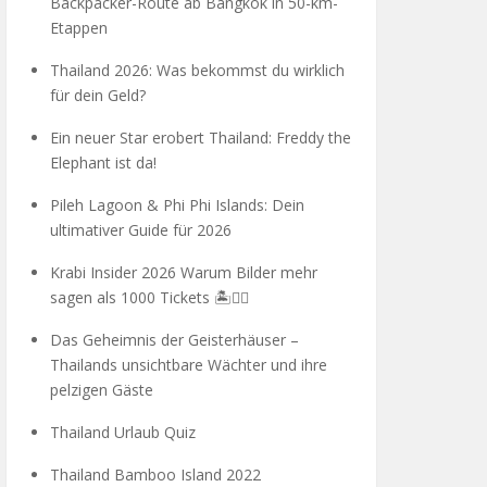
Backpacker-Route ab Bangkok in 50-km-
Etappen
Thailand 2026: Was bekommst du wirklich
für dein Geld?
Ein neuer Star erobert Thailand: Freddy the
Elephant ist da!
Pileh Lagoon & Phi Phi Islands: Dein
ultimativer Guide für 2026
Krabi Insider 2026 Warum Bilder mehr
sagen als 1000 Tickets 🏝️🧗‍♂️
Das Geheimnis der Geisterhäuser –
Thailands unsichtbare Wächter und ihre
pelzigen Gäste
Thailand Urlaub Quiz
Thailand Bamboo Island 2022