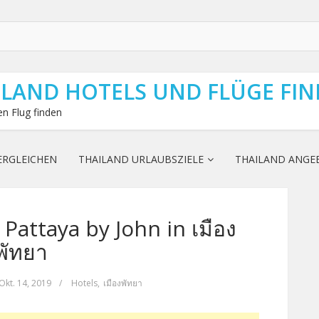
ILAND HOTELS UND FLÜGE FI
n Flug finden
ERGLEICHEN
THAILAND URLAUBSZIELE
THAILAND ANGE
Pattaya by John in เมือง
พัทยา
Okt. 14, 2019
/
Hotels
,
เมืองพัทยา