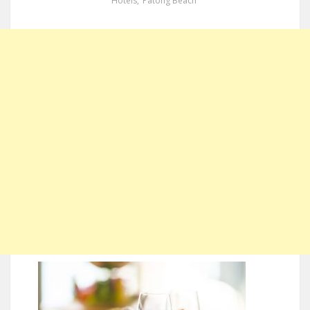
Hotels
,
Patong Beach