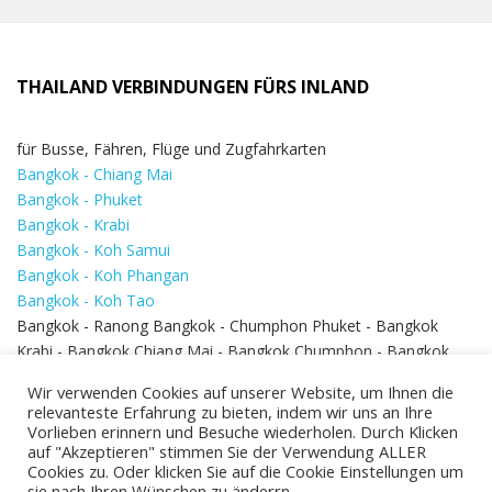
THAILAND VERBINDUNGEN FÜRS INLAND
für Busse, Fähren, Flüge und Zugfahrkarten
Bangkok - Chiang Mai
Bangkok - Phuket
Bangkok - Krabi
Bangkok - Koh Samui
Bangkok - Koh Phangan
Bangkok - Koh Tao
Bangkok - Ranong Bangkok - Chumphon Phuket - Bangkok
Krabi - Bangkok Chiang Mai - Bangkok Chumphon - Bangkok
Koh Samui - Koh Phi Phi
Bangkok - Pattaya
Wir verwenden Cookies auf unserer Website, um Ihnen die
Bangkok - Hua Hin
relevanteste Erfahrung zu bieten, indem wir uns an Ihre
Vorlieben erinnern und Besuche wiederholen. Durch Klicken
auf "Akzeptieren" stimmen Sie der Verwendung ALLER
Cookies zu. Oder klicken Sie auf die Cookie Einstellungen um
sie nach Ihren Wünschen zu änderrn