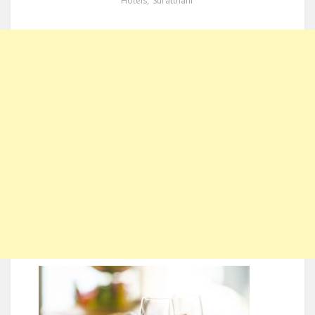
Hotels
,
Suratthani