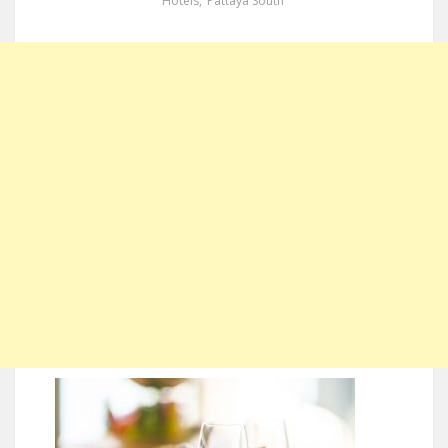
Hotels
,
Pattaya South