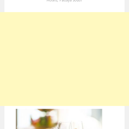
Hotels
,
Pattaya South